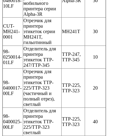
0480018-
Alpha-3R
30
мобильного
10LF
принтера серии
Alpha-3R
Отрезчик для
CUT-
принтера
MH241-
этикеток серии
MH241T
30
0001
MH241T,
гильотинный
Отделитель для
98-
принтера
TTP-247,
0250014-
10
этикеток TTP-
TTP-345
01LF
247/TTP-345
Отрезчик для
принтера
98-
этикеток TTP-
TTP-225,
0400017-
225/TTP-323
20
TTP-323
00LF
(частичный и
полный отрез),
светлый
Отделитель для
98-
принтера
TTP-225,
0400025-
этикеток TTP-
40
TTP-323
00LF
225/TTP-323
светлый