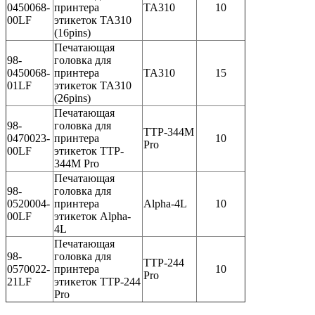
0450068-
принтера
TA310
10
00LF
этикеток TA310
(16pins)
Печатающая
98-
головка для
0450068-
принтера
TA310
15
01LF
этикеток TA310
(26pins)
Печатающая
98-
головка для
TTP-344M
0470023-
принтера
10
Pro
00LF
этикеток TTP-
344M Pro
Печатающая
98-
головка для
0520004-
принтера
Alpha-4L
10
00LF
этикеток Alpha-
4L
Печатающая
98-
головка для
TTP-244
0570022-
принтера
10
Pro
21LF
этикеток TTP-244
Pro