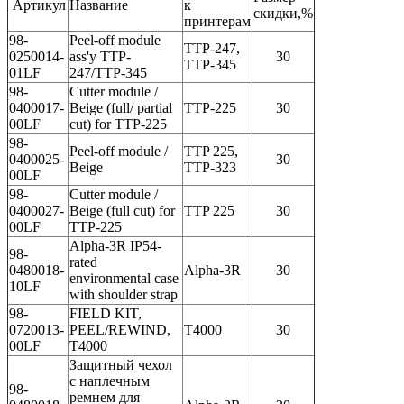
Артикул
Название
к
скидки,%
принтерам
98-
Peel-off module
TTP-247,
0250014-
ass'y TTP-
30
TTP-345
01LF
247/TTP-345
98-
Cutter module /
0400017-
Beige (full/ partial
TTP-225
30
00LF
cut) for TTP-225
98-
Peel-off module /
TTP 225,
0400025-
30
Beige
TTP-323
00LF
98-
Cutter module /
0400027-
Beige (full cut) for
TTP 225
30
00LF
TTP-225
Alpha-3R IP54-
98-
rated
0480018-
Alpha-3R
30
environmental case
10LF
with shoulder strap
98-
FIELD KIT,
0720013-
PEEL/REWIND,
T4000
30
00LF
T4000
Защитный чехол
с наплечным
98-
ремнем для