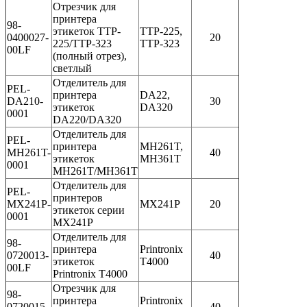
Отрезчик для
принтера
98-
этикеток TTP-
TTP-225,
0400027-
20
225/TTP-323
TTP-323
00LF
(полный отрез),
светлый
Отделитель для
PEL-
принтера
DA22,
DA210-
30
этикеток
DA320
0001
DA220/DA320
Отделитель для
PEL-
принтера
MH261T,
MH261T-
40
этикеток
MH361T
0001
MH261T/MH361T
Отделитель для
PEL-
принтеров
MX241P-
MX241P
20
этикеток серии
0001
MX241P
Отделитель для
98-
принтера
Printronix
0720013-
40
этикеток
T4000
00LF
Printronix T4000
Отрезчик для
98-
принтера
Printronix
0720015-
40