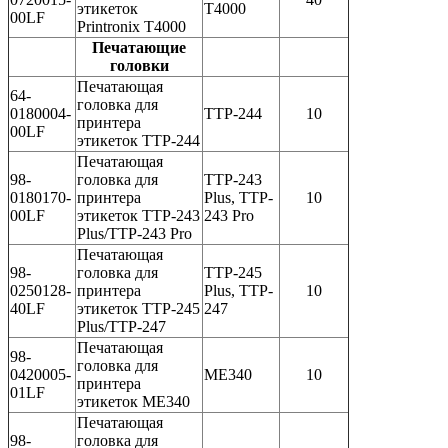
этикеток
T4000
00LF
Printronix T4000
Печатающие
головки
Печатающая
64-
головка для
0180004-
TTP-244
10
принтера
00LF
этикеток TTP-244
Печатающая
98-
головка для
TTP-243
0180170-
принтера
Plus, TTP-
10
00LF
этикеток TTP-243
243 Pro
Plus/TTP-243 Pro
Печатающая
98-
головка для
TTP-245
0250128-
принтера
Plus, TTP-
10
40LF
этикеток TTP-245
247
Plus/TTP-247
Печатающая
98-
головка для
0420005-
ME340
10
принтера
01LF
этикеток ME340
Печатающая
98-
головка для