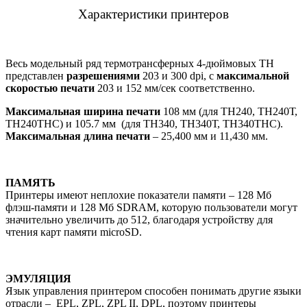
Характеристики принтеров
Весь модельный ряд термотрансферных 4-дюймовых ТН
представлен
разрешениями
203 и 300 dpi, с
максимальной
скоростью печати
203 и 152 мм/сек соответственно.
Максимальная ширина печати
108 мм (для ТН240, ТН240Т,
ТН240ТНС) и 105.7 мм (для ТН340, ТН340Т, ТН340ТНС).
Максимальная длина печати
– 25,400 мм и 11,430 мм.
ПАМЯТЬ
Принтеры имеют неплохие показатели памяти – 128 Мб
флэш-памяти и 128 Mб SDRAM, которую пользователи могут
значительно увеличить до 512, благодаря устройству для
чтения карт памяти microSD.
ЭМУЛЯЦИЯ
Язык управления принтером способен понимать другие языки
отрасли – EPL, ZPL, ZPL II, DPL, поэтому принтеры